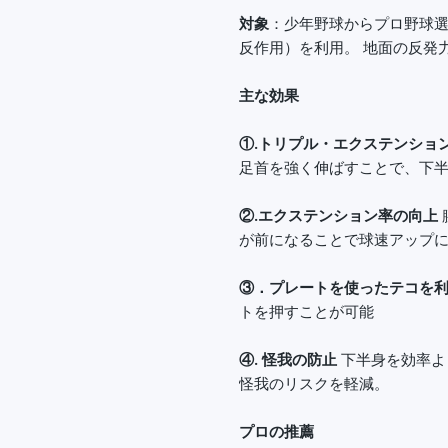
対象
：少年野球からプロ野球
反作用）を利用。 地面の反発
主な効果
①.トリプル・エクステンショ
足首を強く伸ばすことで、下
②.エクステンション率の向上
が前になることで球速アップ
③．プレートを使ったテコを
トを押すことが可能
④. 怪我の防止
下半身を効率よ
怪我のリスクを軽減。
プロの推薦