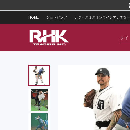
【
ツに進む
HOME
ショッピング
レジースミスオンラインアカデミ