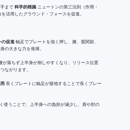
選手まで
科学的根拠
ニュートンの第三法則（作用・
力を活用したグラウンド・フォースを促進。
ンの促進
軸足でプレートを強く押し、膝、股関節、
半身の大きな力を発揮。
腰が落ちず上半身が倒しやすくなり、リリース位置
につながります。
利用
長くプレートに軸足が接地することで長くプレー
く使うことで、上半身への負担が減少し、肩や肘の