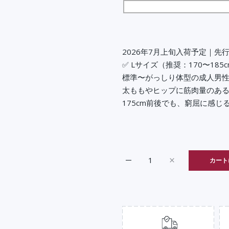
2026年7月上旬入荷予定｜先
✅ Lサイズ（推奨：170〜185
標準〜がっしり体型の成人男
太ももやヒップに筋肉量のあ
175cm前後でも、窮屈に感
カート
ベロプロ｜VELOPRO Lサ
ベロプロ｜VELO