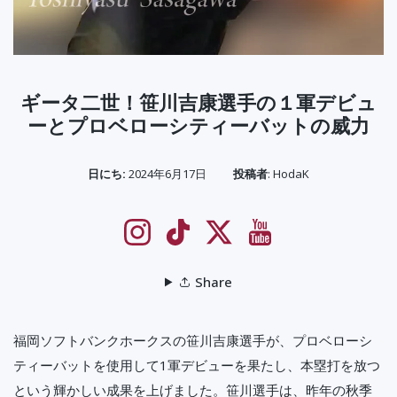
ギータ二世！笹川吉康選手の１軍デビュ
ーとプロベローシティーバットの威力
日にち:
2024年6月17日
投稿者
:
HodaK
Instagram
TikTok
Twitter
YouTube
Share
福岡ソフトバンクホークスの笹川吉康選手が、プロベローシ
ティーバットを使用して1軍デビューを果たし、本塁打を放つ
という輝かしい成果を上げました。笹川選手は、昨年の秋季