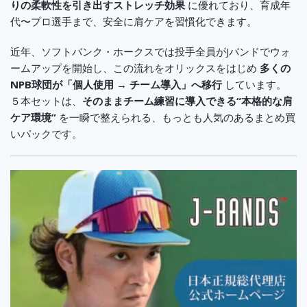
りの柔軟性を引き出すストレッチ効果
に優れており、育成年
代〜プロ選手まで、安全に肩ケアを習慣化できます。
近年、ソフトバンク・ホークスでは投手全員がJバンドでウォ
ームアップを開始し、この流れをオリックスをはじめ
多くの
NPB球団が「個人使用 → チーム導入」へ移行
しています。
５本セットは、
そのままチーム練習に導入できる“本格的な肩
ケア環境”
を一瞬で整えられる、もっとも人気のあるまとめ買
いパックです。