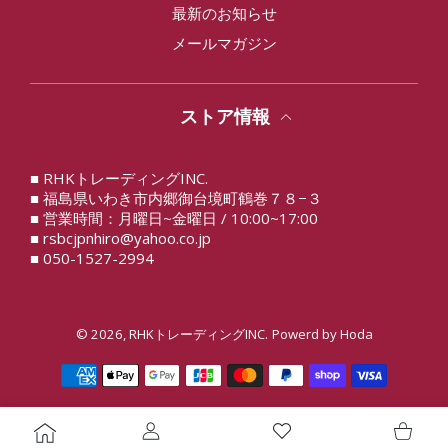
最新のお知らせ
メールマガジン
ストア情報
■ RHKトレーディングINC.
■ 福島県いわき市内郷御台境町鶴巻７８−３
■ 営業時間：月曜日~金曜日 / 10:00~17:00
■ rsbcjpnhiro@yahoo.co.jp
■ 050-1527-2994
© 2026,
RHKトレーディングINC.
Powerd by
Hoda
決済方法
ユーザーアカウント
ウィッシュリスト
ショッ