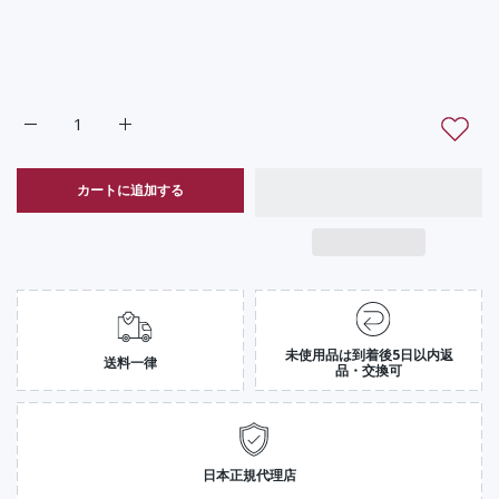
Jバンド・ライト｜まとめ買い５本パック Default Titleの数量
Jバンド・ライト｜まとめ買い５本パック Default T
カートに追加する
未使用品は到着後5日以内返
送料一律
品・交換可
日本正規代理店